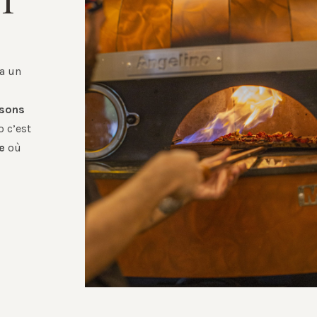
I
ra un
isons
o c’est
e
où