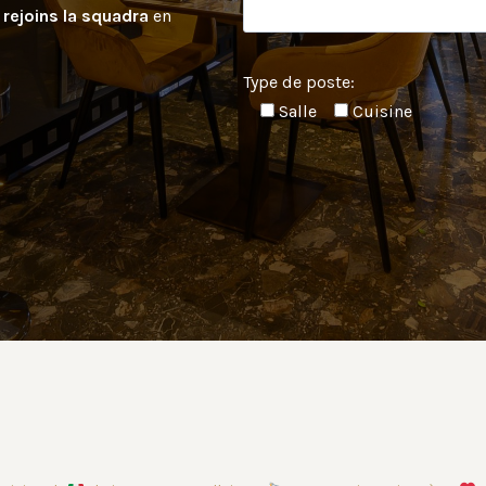
s
rejoins la squadra
en
Type de poste:
Salle
Cuisine