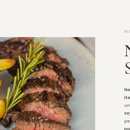
N
No
it
un
vo
pa
po